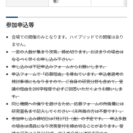
者）
参加申込等
会場での開催のみとなります。ハイブリッドでの開催はあり
ません。
一定の人数が集まり次第、締め切ります。お決まりの場合は
なるべく早くお申し込み下さい。
申し込みは下記申込みフォームからお願いします。
申込フォームで「応募理由」を尋ねています。申込者選考の
検討事項にもなりますので、ご自身の研究分野も含めて、受
講の理由を200字程度で必ずご回答いただくようお願いしま
す。
同じ機関への偏りを避けるため、応募フォームの所属欄には
研究室名まで記入してください（未所属の方は不要です）。
参加申し込み締切日は7月17日（金）の予定です。 申込多数
の場合は満員になり次第受付を締め切ることがあります。受