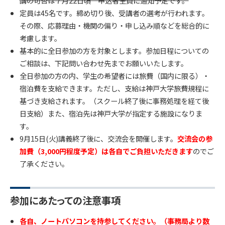
講の可否は７月22日頃 申込者全員に通知予定です。
定員は45名です。締め切り後、受講者の選考が行われます。
その際、応募理由・機関の偏り・申し込み順などを総合的に
考慮します。
基本的に全日参加の方を対象とします。参加日程についての
ご相談は、下記問い合わせ先までお願いいたします。
全日参加の方の内、学生の希望者には旅費（国内に限る）・
宿泊費を支給できます。ただし、支給は神戸大学旅費規程に
基づき支給されます。（スクール終了後に事務処理を経て後
日支給）また、宿泊先は神戸大学が指定する施設になりま
す。
9月15日(火)講義終了後に、交流会を開催します。
交流会の参
加費（3,000円程度予定）は各自でご負担いただきます
のでご
了承ください。
参加にあたっての注意事項
各自、ノートパソコンを持参してください。（事務局より数