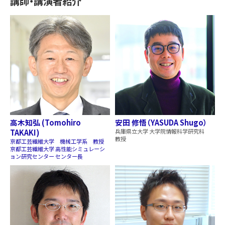
講師・講演者紹介
高木知弘 (Tomohiro
安田 修悟（YASUDA Shugo）
TAKAKI)
兵庫県立大学 大学院情報科学研究科
教授
京都工芸繊維大学 機械工学系 教授
京都工芸繊維大学 高性能シミュレーシ
ョン研究センター センター長