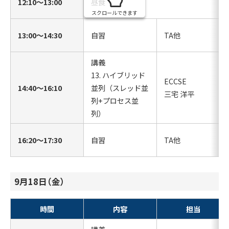
12:10〜13:00
昼食
スクロールできます
13:00〜14:30
自習
TA他
講義
13. ハイブリッド
ECCSE
14:40〜16:10
並列（スレッド並
三宅 洋平
列+プロセス並
列）
16:20〜17:30
自習
TA他
9月18日（金）
時間
内容
担当