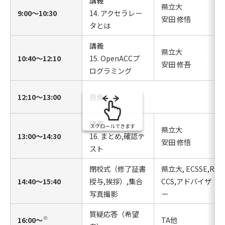
講義
県立大
9:00〜10:30
14. アクセラレー
安田 修悟
タとは
講義
県立大
10:40〜12:10
15. OpenACCプ
安田 修吾
ログラミング
12:10〜13:00
昼食
講義
スクロールできます
県立大
13:00〜14:30
16. まとめ,確認テ
安田 修悟
スト
閉校式（修了証書
県立大, ECSSE,R-
14:40〜15:40
授与,挨拶）,集合
CCS,アドバイザ
写真撮影
ー
質疑応答（希望
※
16:00〜
TA他