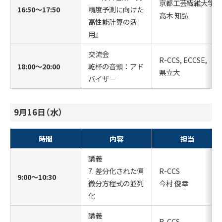
京都工芸繊維大学
16:50〜17:50
精度予測に向けた
高木 知弘
高性能計算の活
用』
交流会
R-CCS, ECCSE,
18:00〜20:00
乾杯の音頭：アド
県立大
バイザー
9月16日（水）
時間
内容
担当
講義
7. 差分化された偏
R-CCS
9:00〜10:30
微分方程式の並列
今村 俊幸
化
講義
R-CCS