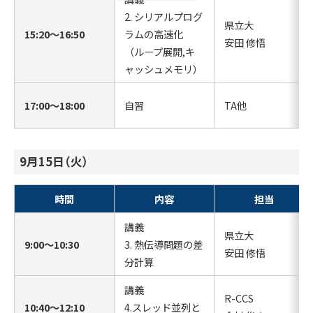
2. シリアルプログ
県立大
15:20〜16:50
ラムの高速化
安田 修悟
（ループ展開,キ
ャッシュメモリ）
17:00〜18:00
自習
TA他
9月15日（火）
時間
内容
担当
講義
県立大
9:00〜10:30
3. 熱伝導問題の差
安田 修悟
分計算
講義
R-CCS
10:40〜12:10
4.スレッド並列と