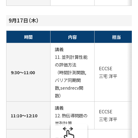
9月17日（木）
時間
内容
担当
講義
11. 並列計算性能
の評価方法
ECCSE
9:30〜11:00
（時間計測関数,
三宅 洋平
バリア同期関
数,sendrecv関
数）
講義
ECCSE
11:10〜12:10
12. 熱伝導問題の
三宅 洋平
並列計算