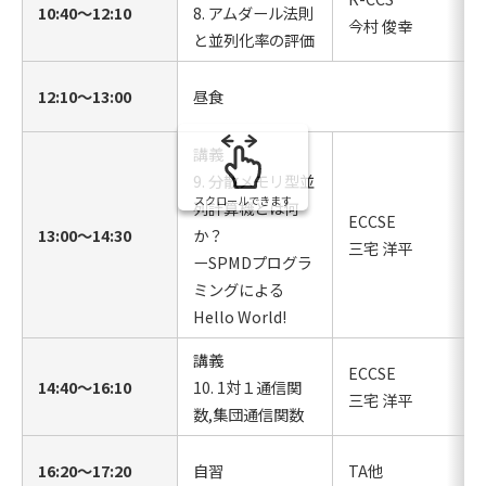
10:40〜12:10
8. アムダール法則
今村 俊幸
と並列化率の評価
12:10〜13:00
昼食
講義
9. 分散メモリ型並
スクロールできます
列計算機とは何
ECCSE
13:00〜14:30
か？
三宅 洋平
ーSPMDプログラ
ミングによる
Hello World!
講義
ECCSE
14:40〜16:10
10. 1対１通信関
三宅 洋平
数,集団通信関数
16:20〜17:20
自習
TA他