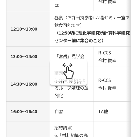
今村 俊幸
は
昼食（お弁当持参者は2階セミナー室で
飲食可能です）
12:10〜13:00
（12:50頃に理化学研究所計算科学研究
センター前に集合のこと）
R-CCS
13:00〜14:00
「富岳」見学会
今村 俊幸
講義
5. OpenMPによ
R-CCS
スクロールできます
14:30〜16:00
るループ処理の並
今村 俊幸
列化
16:00〜16:40
自習
TA他
招待講演
6.『材料組織の高